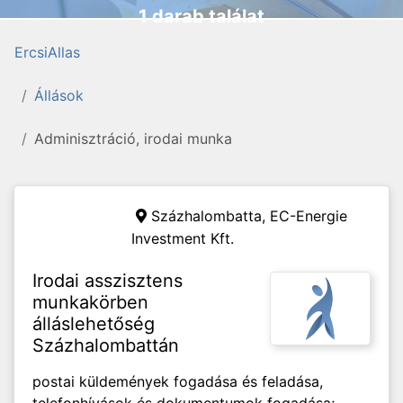
1 darab találat
ErcsiAllas
Állások
Adminisztráció, irodai munka
Százhalombatta,
EC-Energie
Investment Kft.
Irodai asszisztens
munkakörben
álláslehetőség
Százhalombattán
postai küldemények fogadása és feladása,