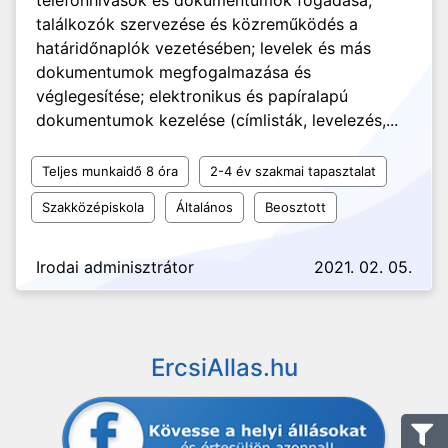
telefonhívások és dokumentumok fogadása;
találkozók szervezése és közreműködés a
határidőnaplók vezetésében; levelek és más
dokumentumok megfogalmazása és
véglegesítése; elektronikus és papíralapú
dokumentumok kezelése (címlisták, levelezés,...
Teljes munkaidő 8 óra
2-4 év szakmai tapasztalat
Szakközépiskola
Általános
Beosztott
Irodai adminisztrátor
2021. 02. 05.
ErcsiAllas.hu