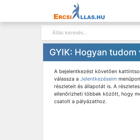
GYIK: Hogyan tudom v
A bejelentkezést követően kattintso
válassza a
Jelentkezéseim
menüpont
részleteit és állapotát is. A részle
ellenőrizheti többek között, hogy me
csatolt a pályázathoz.