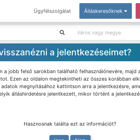
Ügyfélszolgálat
Álláskeresőknek
isszanézni a jelentkezéseimet?
n a jobb felső sarokban található felhasználónevére, majd
ot. Ezen az oldalon megtekintheti az összes korábban elkü
tes adatok megnyitásához kattintson arra a jelentkezésre, ame
lyik álláshirdetésre jelentkezett, mikor történt a jelentke
Hasznosnak találta ezt az információt?