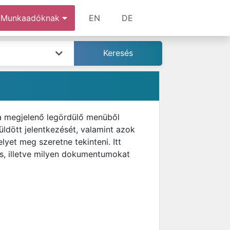
Munkaadóknak
EN
DE
 a megjelenő legördülő menüből
ldött jelentkezését, valamint azok
lyet meg szeretne tekinteni. Itt
zés, illetve milyen dokumentumokat