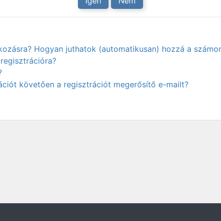
Igen
Nem
atkozásra? Hogyan juthatok (automatikusan) hozzá a számo
regisztrációra?
?
ciót követően a regisztrációt megerősítő e-mailt?