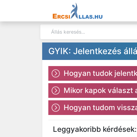
GYIK: Jelentkezés áll
Hogyan tudok jelentke
Mikor kapok választ
Hogyan tudom vissza
Leggyakoribb kérdések: