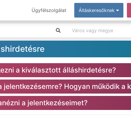
Ügyfélszolgálat
Álláskeresőknek
áshirdetésre
zni a kiválasztott álláshirdetésre?
 a jelentkezésemre? Hogyan működik a k
nézni a jelentkezéseimet?