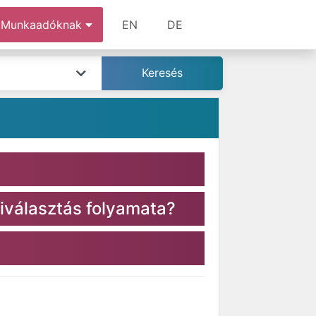
Munkaadóknak
EN
DE
iválasztás folyamata?