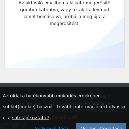
Az aktiváló emailben található megerősítő
gombra kattintva, vagy az alatta lévő url
címet bemásolva, próbálja meg újra a
megerősítést.
Az oldal a hatékonyabb működés érdekében
"Ercsi, Fejér vármegyei régió állásportálja"
Minden jog fentartva © 2026.
ErcsiAllas.hu
sütiket(cookie) használ. További információkért olvassa
Üzemeltető: IT-Nav Hungary Kft. | "Az elsők közé
navigáljuk!"
el a
süti tájékoztatót!
Sütik beállítása
Összes elfogadása